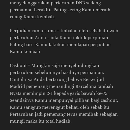
menyelenggarakan pertaruhan DNB sedang
permainan berakhir Paling sering Kamu meraih
ruang Kamu kembali.
Perjudian cuma-cuma = Imbalan oleh sebab itu web
pertaruhan Anda – bila Kamu takluk perjudian
Paling baru Kamu lakukan mendapati perjudian
Kamu kembali.
Cashout = Mungkin saja menyelindungkan
pertaruhan sebelumnya hasilnya permainan.
Contohnya Anda bertarung bahwa Berwujud
Madrid pemenang menandingi Barcelona tambah
Nyata memimpin 2-1 kepada garis bawah ke-75.
Seandainya Kamu mempunyai pilihan bagi cashout,
Kamu sanggup merenggut beliau oleh sebab itu
Pertaruhan jadi pemenang terus memihak sebagian
mungil maka itu total hadiah.