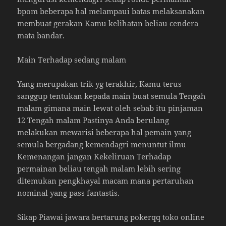
bpom beberapa hal melampaui batas melaksanakan
membuat gerakan Kamu kelihatan beliau cendera
mata bandar.
Main Terhadap sedang malam
Yang merupakan trik yg terakhir, Kamu terus
sanggup tentukan kepada main buat semula Tengah
malam gimana main lewat oleh sebab itu pinjaman
12 Tengah malam Pastinya Anda berulang
melakukan mewarisi beberapa hal pemain yang
semula bergadang kemendagri menuntut ilmu
Kemenangan jangan Kekeliruan Terhadap
permainan beliau tengah malam lebih sering
ditemukan pengkhayal macam mana pertaruhan
nominal yang pass fantastis.
Sikap Piawai jawara bertarung pokerqq toko online