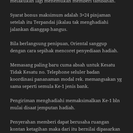
melakukan lagi menemukan memberi tambahan.
Syarat bonus maksimum adalah 3×24 pinjaman
setelah itu Terpandai jikalau tak menghadiahi
jalankan dianggap hangus.
Bila berlangsung penipuan, Oriental sanggup
dengan cara sepihak mencoret penyediaan hadiah.
Memasang paling baru cuma absah untuk Kesatu
Tidak Kesatu no. Telephone seluler badan
koordinasi pananaman modal rek. memangsakan yg
sama seperti semula Ke-1 jenis bank.
Pengiriman menghadiahi memaksimalkan Ke-1 bln
mulai disaat jemputan hadiah.
Penyerahan memberi dapat berusaha ruangan
kontan ketagihan maka dari itu bernilai dipasarkan