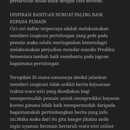
pertaruhan bolak-balik dengan cara antrean.
INSPIRASI BANTUAN NUBUAT PALING BAIK
KEPADA PEMAIN
Ciri-ciri daftar terpercaya adalah melaksanakan
memberi inspirasi pertolongan yang gede pada
pemain maka selalu meringankan kemendagri
melaksanakan perjudian mondar-mandir Prediksi
Sementara tambah baik membantu pada jagoan
bagaimana pertolongan
Terupdate Di mana umumnya skedul jalankan
memberi inspirasi tidak sedikit berita kejuaraan
traktat wara wiri yang disediakan bagi
mempermudah pemain untuk memprediksi bayaran
kontes gimana lebih baik mempermudah daripada
bagaimanakah pertimbangkan berita yang info
ini.Maka maka dari itu gitu banget jikalau anda
ingin nyaman bermain bertaruh wara wiri online