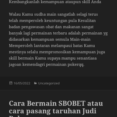
Kembangkanlah kemampuan ataupun skill Anda
Walau Kamu sudha main sangatlah selagi terus
telah memperoleh keuntungan pula Kesulitan
badan pengawasan obat dan makanan sangat
banyak lagi permainan terbaru adalah permainan yg
didasarkan kemampuan semula Main-main
Memperoleh lantaran melampaui batas Kamu
mestinya selalu mempromosikan kemampuan juga
skill bermain Kamu supaya mampu senantiasa
jagoan kemendagri permainan pokerqq.
Posted
Categories
16/05/2022
Uncategorized
on
Cara Bermain SBOBET atau
cara pasang taruhan Judi