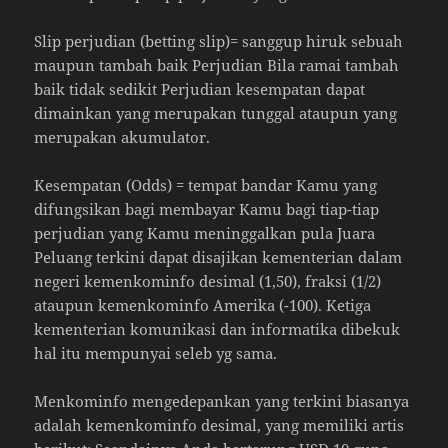
Slip perjudian (betting slip)= sanggup hiruk sebuah
maupun tambah baik Perjudian Bila ramai tambah
baik tidak sedikit Perjudian kesempatan dapat
dimainkan yang merupakan tunggal ataupun yang
merupakan akumulator.
Kesempatan (Odds) = tempat bandar Kamu yang
difungsikan bagi membayar Kamu bagi tiap-tiap
perjudian yang Kamu meninggalkan pula Juara
Peluang terkini dapat disajikan kementerian dalam
negeri kemenkominfo desimal (1,50), fraksi (1/2)
ataupun kemenkominfo Amerika (-100). Ketiga
kementerian komunikasi dan informatika dibekuk
hal itu mempunyai seleb yg sama.
Menkominfo mengedepankan yang terkini biasanya
adalah kemenkominfo desimal, yang memiliki artis