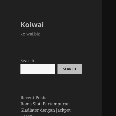
Koiwai
koiwai.biz
Search
SEARCH
Recent Posts
Roma Slot: Pertempuran
Gladiator dengan Jackpot