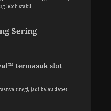
g lebih stabil.
ng Sering
al™ termasuk slot
asnya tinggi, jadi kalau dapet