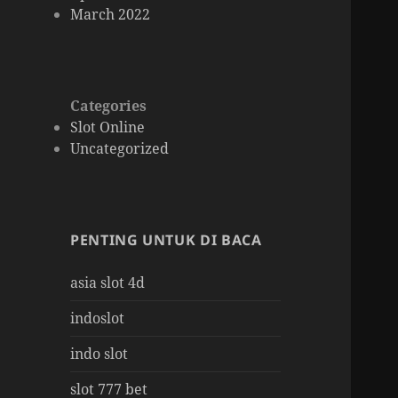
March 2022
Categories
Slot Online
Uncategorized
PENTING UNTUK DI BACA
asia slot 4d
indoslot
indo slot
slot 777 bet