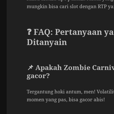
mungkin bisa cari slot dengan RTP yan
❓ FAQ: Pertanyaan ya
Ditanyain
📌 Apakah Zombie Carniv
gacor?
Tergantung hoki antum, men! Volatilit
momen yang pas, bisa gacor abis!