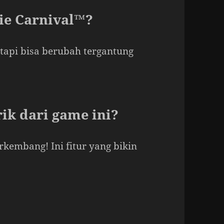
ie Carnival™?
 tapi bisa berubah tergantung
rik dari game ini?
rkembang! Ini fitur yang bikin