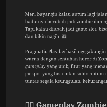
Men, bayangin kalau antum lagi jalan-
badutnya berubah jadi zombie dan ng
Tapi kalau diubah jadi game slot, bi
dan bikin nagih! 🎰
Pragmatic Play berhasil ngegabungin
warna dengan sentuhan horor di
Zom
gameplay
yang unik, fitur yang mena
jackpot yang bisa bikin saldo antum 
tuntas segala keunggulan, kekurangan
🧟‍♂️ Gameplay Zombie