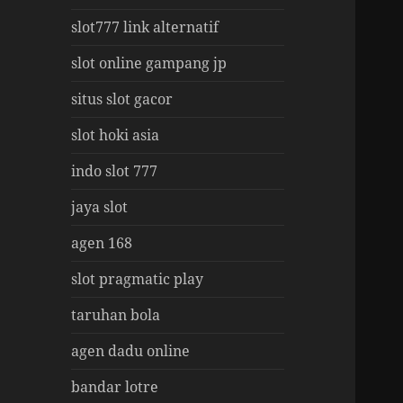
slot777 link alternatif
slot online gampang jp
situs slot gacor
slot hoki asia
indo slot 777
jaya slot
agen 168
slot pragmatic play
taruhan bola
agen dadu online
bandar lotre