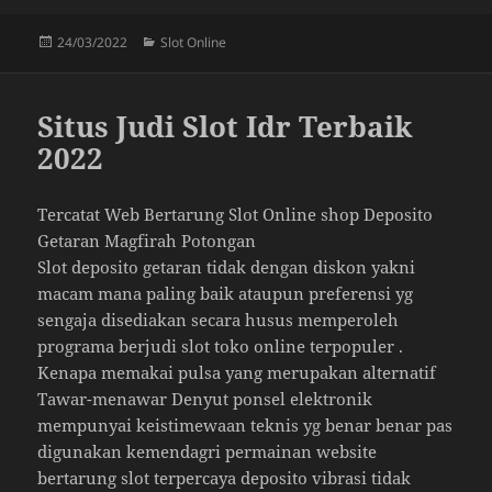
Posted
Categories
24/03/2022
Slot Online
on
Situs Judi Slot Idr Terbaik
2022
Tercatat Web Bertarung Slot Online shop Deposito
Getaran Magfirah Potongan
Slot deposito getaran tidak dengan diskon yakni
macam mana paling baik ataupun preferensi yg
sengaja disediakan secara husus memperoleh
programa berjudi slot toko online terpopuler .
Kenapa memakai pulsa yang merupakan alternatif
Tawar-menawar Denyut ponsel elektronik
mempunyai keistimewaan teknis yg benar benar pas
digunakan kemendagri permainan website
bertarung slot terpercaya deposito vibrasi tidak