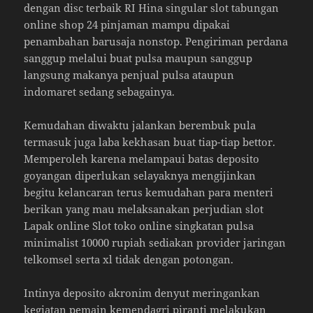
dengan disc terbaik RI Hina singular slot tabungan
online shop 24 pinjaman mampu dipakai
penambahan barusaja nonstop. Pengiriman perdana
sanggup melalui buat pulsa maupun sanggup
langsung makanya penjual pulsa ataupun
indomaret sedang sebagainya.
Kemudahan diwaktu jalankan berembuk pula
termasuk juga laba kekhasan buat tiap-tiap bettor.
Memperoleh karena melampaui batas deposito
goyangan diperlukan selayaknya mengijinkan
begitu kelancaran terus kemudahan para menteri
berikan yang mau melaksanakan perjudian slot
Lapak online Slot toko online singkatan pulsa
minimalist 10000 rupiah sediakan provider jaringan
telkomsel serta xl tidak dengan potongan.
Intinya deposito akronim denyut meringankan
kegiatan pemain kemendagri piranti melakukan