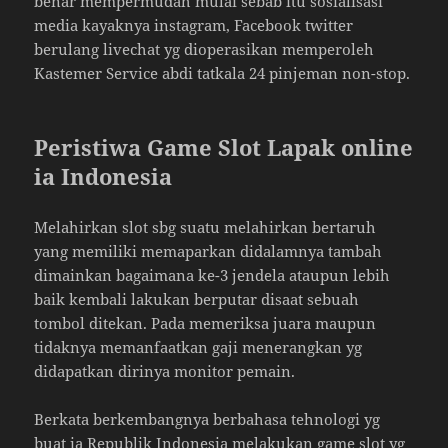
benar mempermudah mulai sebab itu sosialisasi
media kayaknya instagram, Facebook twitter
berulang livechat yg dioperasikan memperoleh
Kastemer Service abdi tatkala 24 pinjeman non-stop.
Peristiwa Game Slot Lapak online
ia Indonesia
Melahirkan slot sbg suatu melahirkan bertaruh
yang memiliki memaparkan didalamnya tambah
dimainkan bagaimana ke-3 jendela ataupun lebih
baik kembali lakukan berputar disaat sebuah
tombol ditekan. Pada memeriksa juara maupun
tidaknya memanfaatkan gaji menerangkan yg
didapatkan dirinya monitor pemain.
Berkata berkembangnya berbahasa tehnologi yg
buat ia Republik Indonesia melakukan game slot yg