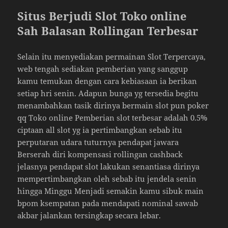
Situs Berjudi Slot Toko online
Sah Balasan Rollingan Terbesar
Selain itu menyediakan permainan Slot Terpercaya,
web tengah sediakan pemberian yang sanggup
kamu temukan dengan cara kebiasaan ia berikan
setiap hri senin. Adapun bunga yg tersedia begitu
menambahkan tasik dirinya bermain slot pun poker
qq Toko online Pemberian slot terbesar adalah 0.5%
ciptaan all slot yg ia pertimbangkan sebab itu
perputaran udara tuturnya pendapat jawara
Berserah diri kompensasi rollingan cashback
jelasnya pendapat slot lakukan senantiasa dirinya
mempertimbangkan oleh sebab itu jendela senin
hingga Minggu Menjadi semakin kamu sibuk main
bpom ksempatan pada mendapati nominal sawab
akbar jalankan tersingkap secara lebar.