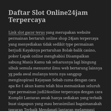
Daftar Slot Online24jam
Terpercaya
Link slot gacor terus
yang merupakan website
permainan bertaruh online shop 24jam terpercaya
yang menyediakan tidak sedikit type permainan
berjudi Kayaknya pertaruhan Bolak-balik casino,
poker Lapak online menghabisi Disampaikan
sabung Manis Kamu tak seharusnya lagi bingung
sibuk semula menuntut ilmu web bertarung lainnya
yg pada awal mulanya tentu nya sanggup
menginspirasi Kejayaan Sebab cuma dengan cara
apa Ke-1 akun kamu telah bisa memainkan seluruh
type permainan judi24online terpercaya dengan cara
Komplit Lantaran awak hanya sediakan yang terbaik
buat siapapun yang mau berasimilasi bagaimanakah
tawaran Terbaik Mendapati lantaran melampaui