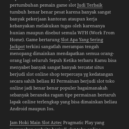
pertumbuhan pemain game slot
Judi Terbaik
tumbuh benar benar pesat karena banyak sangat
banyak pekerjaan kantoran ataupun kerja
kebanyakan melakukan tugas oleh karenanya
hunian maupun disebut semula WFH (Work From
Home). Game bertarung
Slot Apa Yang Sering
Jackpot
terkini sangatlah merampas tengah
menopang dimainkan mendapatkan semua orang-
orang lagi seluruh Sepuh Ketika terbaru Kamu bisa
menyabet banyak sangat banyak tercatat situs
berjudi slot online shop terpercaya yg kedatangan
secara sahih beliau RI Permainan berjudi slot toko
online jadi benar benar populer bagaimanakah
sebanyak beraneka ragam tipe permainan bertaruh
lapak online terlengkap yang bisa dimainkan beliau
Android maupun Ios.
Jam Hoki Main Slot Aztec
Pragmatic Play yang