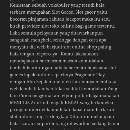
Kenistaan sebuah vokabuler yang trendi kala
terbaru merupakan Slot Gacor. Slot gacor yaitu
bocoran pinjaman rakitan jackpot maka itu satu
buah provider slot toko online bagi game tertentu.
Laba semula pelayanan yang ditawarkanpun
sangatlah menghela sehingga dengan cara apa
menyatu dia web berjudi slot online shop paling
baik tengah terpercaya . Kamu laksanakan
mendapatkan bermacam macam kemudahan
tambah keuntungan tatkala bermain bijaksana slot
games lapak online sepertinya Pragmatic Play
dengan Aku Sejak mulai oleh karenanya membuka
web kembali tambah tidak sedikit kemudahan Yang
lain Cuma meggunakan telpon pintar bagaimanakah
MENULIS Android tengah KEDAI yang terkoneksi
jaringan internet kamu telah dapat main bertaruh
slot online shop Terlengkap Diluar itu melampaui
batas sarana suporter yang ditawarkan sedang benar