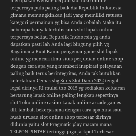
merupakan website berjudi slot toko online
terpercaya pula paling baik dia Republik Indonesia
gimana memungkinkan jadi yang memiliki ratusan
kategori permainan yg bisa Anda Cobalah Maka itu
beberapa banyak tertulis situs slot lapak online
terpercaya beliau Republik Indonesia yg anda
dapatkan pasti lah Anda lagi bingung pilih yg
Bagaimana Buat Kamu pengemar game slot lapak
online yg mencari ilmu situs perjudian online shop
dengan cara apa yang memberi inspirasi pelayanan
paling baik terus berintegritas, Anda tak butuhkan
keterlaluan Cemas sbg
Situs Slot Dana 2022
tengah
legal dirinya RI mulai thn 2015 yg sediakan keluaran
bertarung lapak online paling lengkap sepertinya
slot Toko online casino Lapak online arcade games
dll. tambah bekerjasama dengan cara apa hina satu
buah urusan slot online shop terbesar dirinya
didunia yaitu slot Pragmatic play macam mana
TELPON PINTAR tertinggi juga jackpot Terbesar