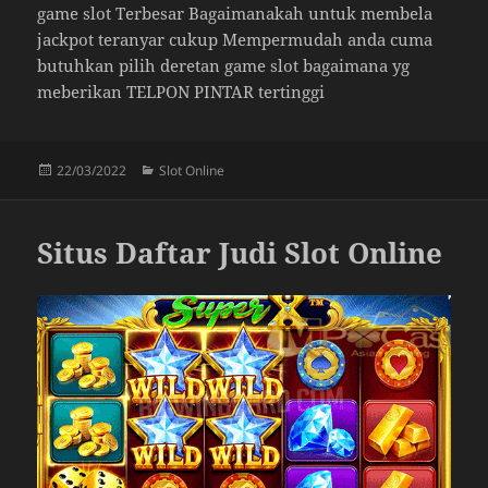
game slot Terbesar Bagaimanakah untuk membela
jackpot teranyar cukup Mempermudah anda cuma
butuhkan pilih deretan game slot bagaimana yg
meberikan TELPON PINTAR tertinggi
Posted
Categories
22/03/2022
Slot Online
on
Situs Daftar Judi Slot Online