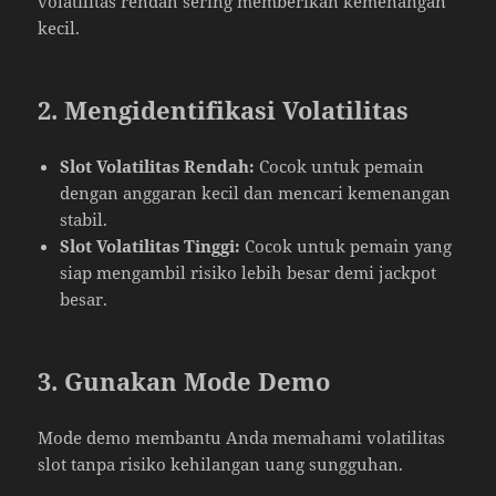
volatilitas rendah sering memberikan kemenangan
kecil.
2. Mengidentifikasi Volatilitas
Slot Volatilitas Rendah:
Cocok untuk pemain
dengan anggaran kecil dan mencari kemenangan
stabil.
Slot Volatilitas Tinggi:
Cocok untuk pemain yang
siap mengambil risiko lebih besar demi jackpot
besar.
3. Gunakan Mode Demo
Mode demo membantu Anda memahami volatilitas
slot tanpa risiko kehilangan uang sungguhan.