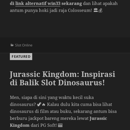
di
link alternatif win33
sekarang
dan lihat apakah
antum punya hoki jadi raja Colosseum! 🏛️💰
Categories
Slot Online
FEATURED
Jurassic Kingdom: Inspirasi
di Balik Slot Dinosaurus!
Men, siapa di sini yang waktu kecil suka
dinosaurus? 🦖🔥 Kalau dulu kita cuma bisa lihat
dinosaurus di film atau buku, sekarang antum bisa
berburu jackpot bareng mereka lewat
Jurassic
Kingdom
dari PG Soft! 🎰