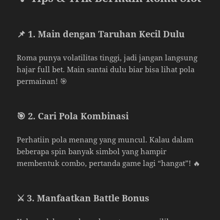
📌 1. Main dengan Taruhan Kecil Dulu
Roma punya volatilitas tinggi, jadi jangan langsung
hajar full bet. Main santai dulu biar bisa lihat pola
permainan! 🎯
🎯 2. Cari Pola Kombinasi
Perhatiin pola menang yang muncul. Kalau dalam
beberapa spin banyak simbol yang hampir
membentuk combo, pertanda game lagi “hangat”! 🔥
⚔️ 3. Manfaatkan Battle Bonus