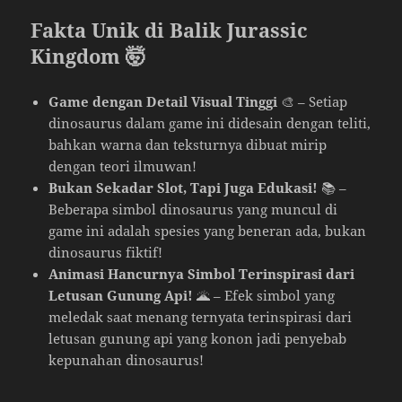
Fakta Unik di Balik Jurassic
Kingdom 🤯
Game dengan Detail Visual Tinggi
🎨 – Setiap
dinosaurus dalam game ini didesain dengan teliti,
bahkan warna dan teksturnya dibuat mirip
dengan teori ilmuwan!
Bukan Sekadar Slot, Tapi Juga Edukasi!
📚 –
Beberapa simbol dinosaurus yang muncul di
game ini adalah spesies yang beneran ada, bukan
dinosaurus fiktif!
Animasi Hancurnya Simbol Terinspirasi dari
Letusan Gunung Api!
🌋 – Efek simbol yang
meledak saat menang ternyata terinspirasi dari
letusan gunung api yang konon jadi penyebab
kepunahan dinosaurus!