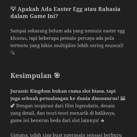
💡 Apakah Ada Easter Egg atau Rahasia
dalam Game Ini?
Sampai sekarang belum ada yang nemuin easter egg
khusus, tapi beberapa pemain percaya ada pola
tertentu yang bikin multiplier lebih sering muncul!
🔍
Kesimpulan 🎯
Jurassic Kingdom bukan cuma slot biasa, tapi
juga sebuah petualangan ke dunia dinosaurus!
🎰
🦖 Dengan inspirasi dari film legendaris, desain
yang detail, dan teori-teori menarik di baliknya,
game ini beneran beda dari slot lainnya! 🔥
Gimana, udah siap buat ngerasain sensasi berburu