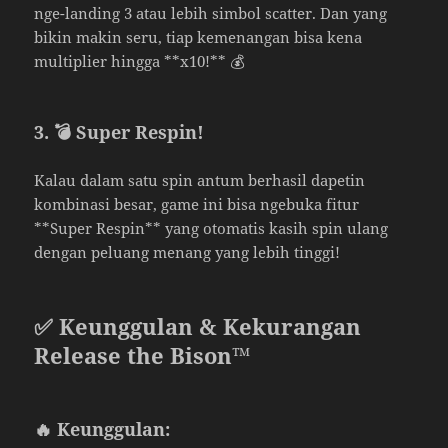
nge-landing 3 atau lebih simbol scatter. Dan yang
bikin makin seru, tiap kemenangan bisa kena
multiplier hingga **x10!** 💰
3. 💣 Super Respin!
Kalau dalam satu spin antum berhasil dapetin
kombinasi besar, game ini bisa ngebuka fitur
**Super Respin** yang otomatis kasih spin ulang
dengan peluang menang yang lebih tinggi!
✅ Keunggulan & Kekurangan
Release the Bison™
🔥 Keunggulan: