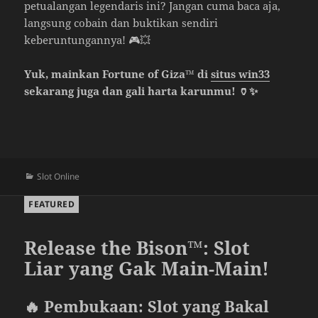
petualangan legendaris ini? Jangan cuma baca aja,
langsung cobain dan buktikan sendiri
keberuntungannya! 🎮💥
Yuk, mainkan
Fortune of Giza™
di
situs win33
sekarang juga dan gali harta karunmu! 🏺✨
Categories
Slot Online
FEATURED
Release the Bison™: Slot
Liar yang Gak Main-Main!
🔥 Pembukaan: Slot yang Bakal