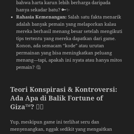
bahwa harta karun lebih berharga daripada
hanya sekadar batu? 🔑✨
Rahasia Kemenangan:
Salah satu fakta menarik
adalah banyak pemain yang melaporkan kalau
mereka berhasil menang besar setelah mengikuti
tips tertentu yang mereka dapatkan dari game.
Konon, ada semacam “kode” atau urutan
permainan yang bisa meningkatkan peluang
menang—tapi, apakah ini nyata atau hanya mitos
pemain? 🤔
Teori Konspirasi & Kontroversi:
Ada Apa di Balik
Fortune of
Giza™
? 🕵️‍♂️
Yup, meskipun game ini terlihat seru dan
menyenangkan, nggak sedikit yang mengaitkan