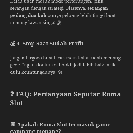
Kalau udah masuk mode pertarungan, pilih
serangan dengan strategi. Biasanya,
serangan
pedang dua kali
punya peluang lebih tinggi buat
menang lawan singa! 🦁
💰 4. Stop Saat Sudah Profit
Jangan tergoda buat terus main kalau udah menang
gede. Ingat, slot itu soal hoki, jadi lebih baik tarik
dulu keuntungannya! 🚀
❓ FAQ: Pertanyaan Seputar Roma
Slot
💬 Apakah Roma Slot termasuk game
gampang menang?