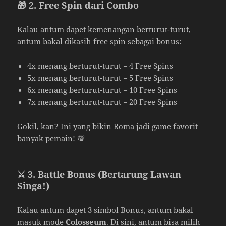
🎁 2. Free Spin dari Combo
Kalau antum dapet kemenangan berturut-turut,
antum bakal dikasih free spin sebagai bonus:
4x menang berturut-turut = 4 Free Spins
5x menang berturut-turut = 5 Free Spins
6x menang berturut-turut = 10 Free Spins
7x menang berturut-turut = 20 Free Spins
Gokil, kan? Ini yang bikin Roma jadi game favorit
banyak pemain! 💯
⚔️ 3. Battle Bonus (Bertarung Lawan
Singa!)
Kalau antum dapet 3 simbol Bonus, antum bakal
masuk mode
Colosseum
. Di sini, antum bisa milih