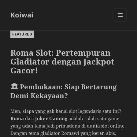
Koiwai
MENU
AND
FEATURED
WIDGETS
Roma Slot: Pertempuran
Gladiator dengan Jackpot
Gacor!
🏛️ Pembukaan: Siap Bertarung
Demi Kekayaan?
Men, siapa yang gak kenal slot legendaris satu ini?
Roma
dari
Joker Gaming
adalah salah satu game
yang udah lama jadi primadona di dunia slot online.
Dengan tema gladiator Romawi yang keren abis,