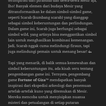
terinspirasi dari piramida dan dewa-dewa Mesir aja,
lho! Banyak elemen dari budaya Mesir yang
ditransformasikan ke dalam simbol-simbol game,
seperti Scarab (kumbang scarab) yang dianggap
sebagai simbol keberuntungan dan perlindungan.
Dalam game ini, Scarab juga berfungsi sebagai
simbol wild, yang artinya bisa menggantikan simbol
lain untuk menghasilkan kombinasi kemenangan.
Jadi, Scarab nggak cuma melindungi firaun, tapi
juga melindungi pemain untuk menang besar! 🦗
Tapi yang menarik, di balik semua kemewahan dan
simbol keberuntungan itu, ada kisah seru tentang
pengembangan game ini. Ternyata, pengembang
game
Fortune of Giza™
mendapatkan banyak
inspirasi dari ekspedisi arkeologi dan penemuan
artefak-artefak kuno yang ditemukan di Mesir.
Mereka mencoba untuk menyisipkan nuansa
misteri dan petualangan di setiap putaran