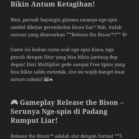
Bikin Antum Ketagihan!
Men, pernah bayangin gimana rasanya nge-spin
sambil dikejar gerombolan bison liar? Nah, itulah
sensasi yang ditawarkan **Release the Bison™!** 🦬
Game ini bukan cuma soal nge-spin biasa, tapi
penuh dengan fitur yang bisa bikin jantung deg-
degan! Dari Multiplier gede sampai Free Spins yang
bisa bikin saldo meledak, slot ini wajib banget buat
antum cobain! 🎰🔥
🎮 Gameplay Release the Bison –
Serunya Nge-spin di Padang
Rumput Liar!
Release the Bison™ adalah slot dengan format **5