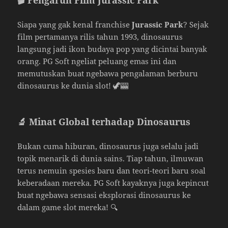
🎬 Pengaruh Film Jurassic Park
Siapa yang gak kenal franchise
Jurassic Park
? Sejak
film pertamanya rilis tahun 1993, dinosaurus
langsung jadi ikon budaya pop yang dicintai banyak
orang. PG Soft ngeliat peluang emas ini dan
memutuskan buat ngebawa pengalaman berburu
dinosaurus ke dunia slot! 🦖🎰
🔬 Minat Global terhadap Dinosaurus
Bukan cuma hiburan, dinosaurus juga selalu jadi
topik menarik di dunia sains. Tiap tahun, ilmuwan
terus nemuin spesies baru dan teori-teori baru soal
keberadaan mereka. PG Soft kayaknya juga kepincut
buat ngebawa sensasi eksplorasi dinosaurus ke
dalam game slot mereka! 🔍