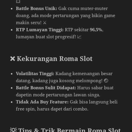
💥
Battle Bonus Unik:
Gak cuma muter-muter
doang, ada mode pertarungan yang bikin game
makin seru! ⚔️
RTP Lumayan Tinggi:
RTP sekitar
96,5%
,
lumayan buat slot progresif! 📈
❌ Kekurangan Roma Slot
Volatilitas Tinggi:
Kadang kemenangan besar
datang, kadang juga kosong melompong! 🤕
Battle Bonus Sulit Didapat:
Harus sabar buat
dapetin mode pertarungan lawan singa.
Tidak Ada Buy Feature:
Gak bisa langsung beli
free spin, harus dapet dari combo.
💡 Tips & Trik Bermain Roma Slot