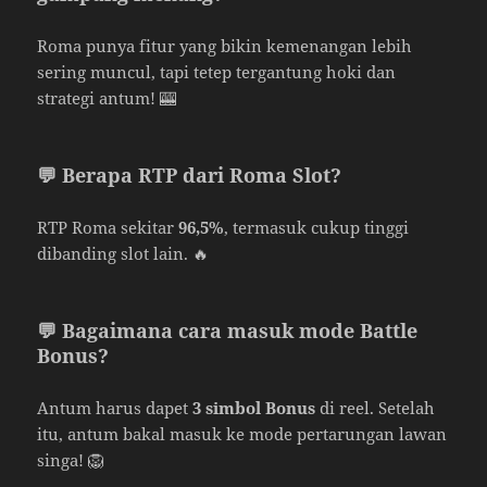
Roma punya fitur yang bikin kemenangan lebih
sering muncul, tapi tetep tergantung hoki dan
strategi antum! 🎰
💬 Berapa RTP dari Roma Slot?
RTP Roma sekitar
96,5%
, termasuk cukup tinggi
dibanding slot lain. 🔥
💬 Bagaimana cara masuk mode Battle
Bonus?
Antum harus dapet
3 simbol Bonus
di reel. Setelah
itu, antum bakal masuk ke mode pertarungan lawan
singa! 🦁